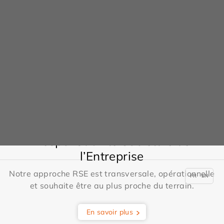
Nos engagements
Responsabilité Sociétale de
l’Entreprise
Notre approche RSE est transversale, opérationnelle
FR
EN
et souhaite être au plus proche du terrain.
En savoir plus