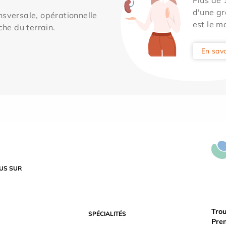
d'une gr
sversale, opérationnelle
est le m
che du terrain.
En savo
US SUR
Trou
SPÉCIALITÉS
Pre