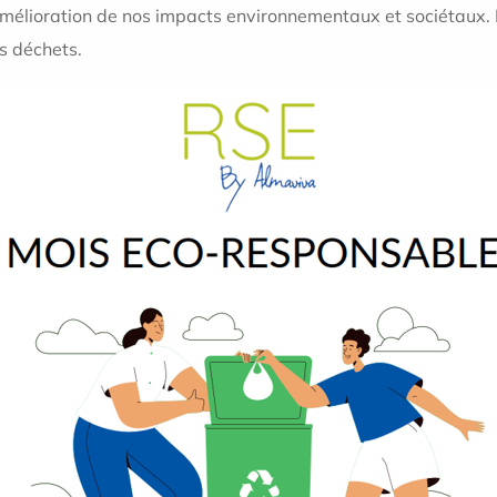
r l’amélioration de nos impacts environnementaux et sociétaux
es déchets.