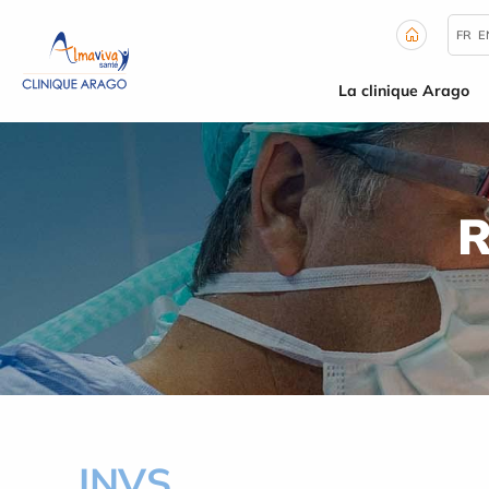
Panneau de gestion des cookies
FR
E
La clinique Arago
R
INVS