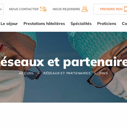
N
NOUS CONTACTER
NOUS REJOINDRE
PRENDRE RDV
Le séjour
Prestations hôtelières
Spécialités
Praticiens
Co
éseaux et partenair
ACCUEIL
RÉSEAUX ET PARTENAIRES
INVS