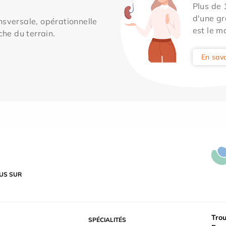
Plus de
d'une gr
sversale, opérationnelle
est le m
che du terrain.
En savo
US SUR
Trou
SPÉCIALITÉS