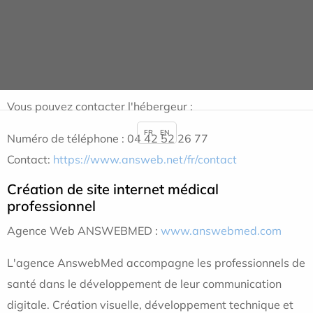
Commerce et des Sociétés d’Aix en Provence sous le
numéro SIREN 424 705 903 dont le siège social est situé
au 190 RUE TOPAZE 13510 , EGUILLES et dont le N° de
TVA intra-communautaire est le FR23424705903.
Vous pouvez contacter l'hébergeur :
FR
EN
Numéro de téléphone : 04 42 52 26 77
Contact:
https://www.answeb.net/fr/contact
Création de site internet médical
professionnel
Agence Web ANSWEBMED :
www.answebmed.com
L'agence AnswebMed accompagne les professionnels de
santé dans le développement de leur communication
digitale. Création visuelle, développement technique et