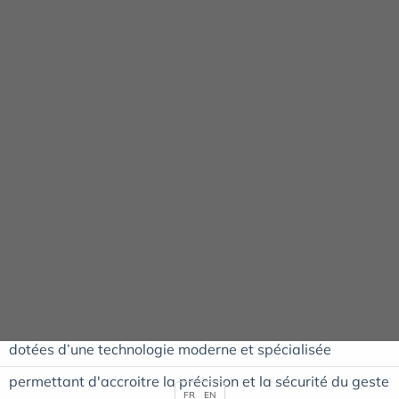
Panneau de gestion des cookies
La clinique Arago
ACCUEIL
LA CLINIQUE ARAGO
PLATEAU TECHNIQUE
PLATEAU TECHNIQUE
Le bloc opératoire dispose de
7 salles d’interventions
dotées d’une technologie moderne et spécialisée
permettant d'accroitre la précision et la sécurité du geste
FR
EN