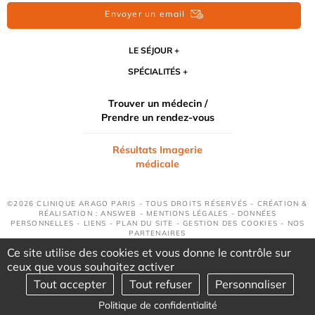
Envoyer un email
LE SÉJOUR
SPÉCIALITÉS
Trouver un médecin /
Prendre un rendez-vous
Résultats Imagerie
médicale
©2026 CLINIQUE ARAGO PARIS - TOUS DROITS RÉSERVÉS - CRÉATION &
RÉALISATION : ANSWEB -
MENTIONS LÉGALES
-
DONNÉES
PERSONNELLES
-
LIENS
-
PLAN DU SITE
-
GESTION DES COOKIES
-
NOS
PARTENAIRES
Ce site utilise des cookies et vous donne le contrôle sur
ceux que vous souhaitez activer
Tout accepter
Tout refuser
Personnaliser
Politique de confidentialité