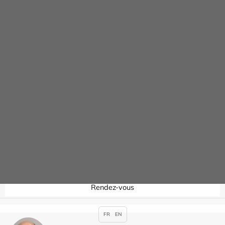
Rendez-vous
David BAROUK
Spécialités :
Anesthésie
,
Réanimation
Contacter
Jean-Sébastien BERANGER
Spécialités :
Chirurgie Orthopédique et
Traumatologique
Rendez-vous
FR
EN