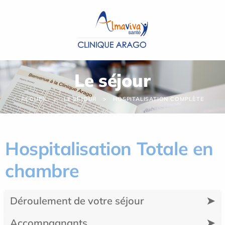
Panneau de gestion des cookies
Le séjour
ACCUEIL
LE SÉJOUR
HOSPITALISATION COMPLÈTE
Hospitalisation Totale en
chambre
Déroulement de votre séjour
➤
Accompagnants
➤